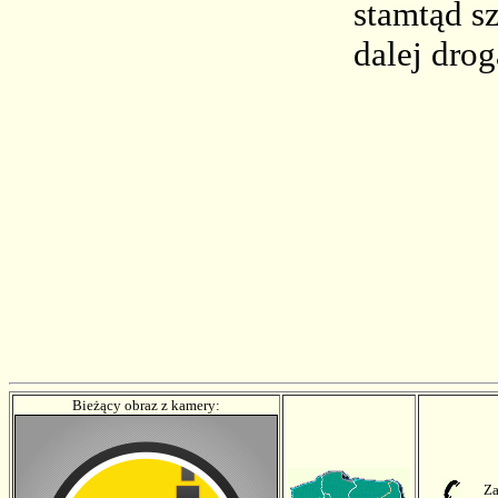
stamtąd s
dalej drog
Bieżący obraz z kamery:
Z