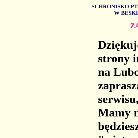
SCHRONISKO PT
W BESK
Z
Dziękuj
strony 
na Lubo
zaprasz
serwisu
Mamy na
będziesz