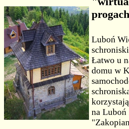
"wirtua
progach
Luboń Wie
schronisk
Łatwo u n
domu w Kr
samochode
schronisk
korzystaj
na Luboń 
"Zakopian