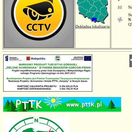
Na
Na
N 
Q
Dokładna lokalizacja